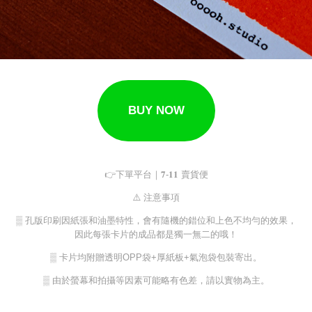
BUY NOW
👉下單平台｜𝟕-𝟏𝟏 賣貨便
⚠️ 注意事項
▒ 孔版印刷因紙張和油墨特性，會有隨機的錯位和上色不均勻的效果，
因此每張卡片的成品都是獨一無二的哦！
▒ 卡片均附贈透明OPP袋+厚紙板+氣泡袋包裝寄出。
▒ 由於螢幕和拍攝等因素可能略有色差，請以實物為主。