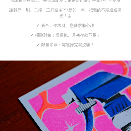
無論是貼在牆上、夾進筆記本，還是送給最近手氣不佳的朋友
讓我們一刷、二掃、三好運☀️²⁰²⁵新的一年，把舊的不順通通掃
光！🧹
✔ 適合工作求財、戀愛求順心💰
✔ 掃除對象：壞運氣、月初存款不足⁉️
✔ 限量印刷：霉運掃完就沒囉！