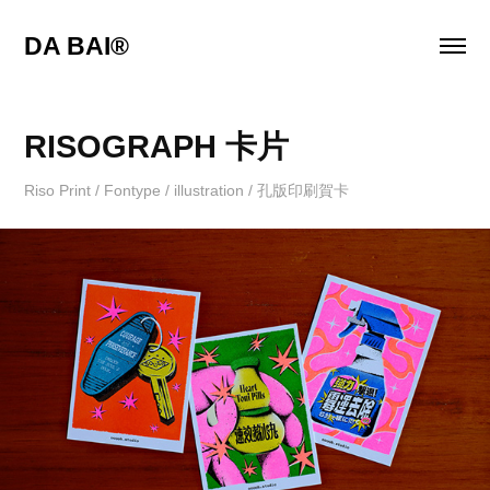
DA BAI® 
RISOGRAPH 卡片
Riso Print / Fontype / illustration / 孔版印刷賀卡