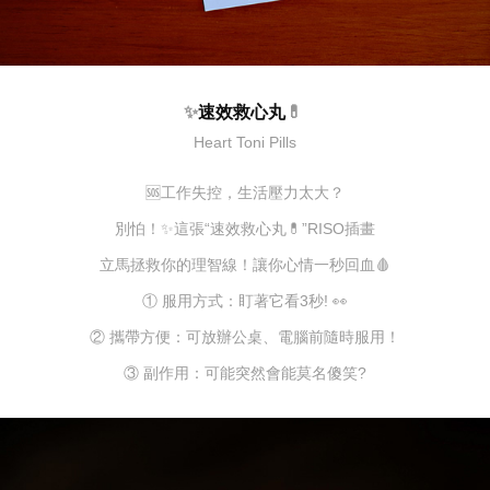
✨
速效救心丸
💊
Heart Toni Pills
🆘工作失控，生活壓力太大？
別怕！✨這張“速效救心丸💊”RISO插畫
立馬拯救你的理智線！讓你心情一秒回血🩸
① 服用方式：盯著它看3秒! 👀
② 攜帶方便：可放辦公桌、電腦前隨時服用！
③ 副作用：可能突然會能莫名傻笑?