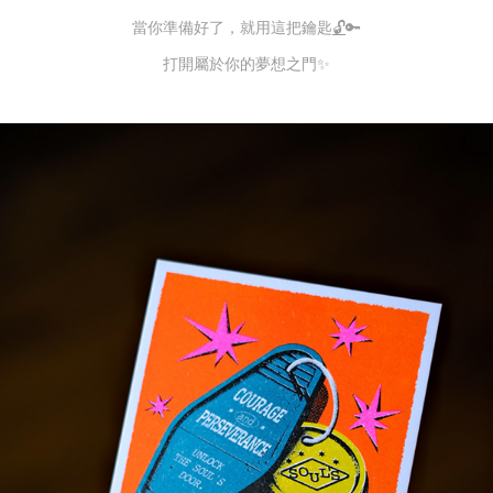
當你準備好了，就用這把鑰匙
🔓
🔑
打開屬於你的夢想之門✨